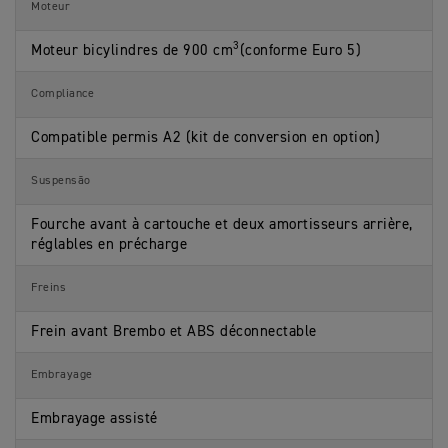
r
r
q
o
Moteur
a
i
u
t
c
s
e
o
t
3
t
s
Moteur bicylindres de 900 cm
(conforme Euro 5)
s
é
i
M
r
q
o
i
u
t
Compliance
s
e
o
t
s
s
i
Compatible permis A2 (kit de conversion en option)
M
q
o
u
t
e
Suspensão
o
s
s
M
Fourche avant à cartouche et deux amortisseurs arrière,
o
t
réglables en précharge
o
s
Freins
Frein avant Brembo et ABS déconnectable
Embrayage
Embrayage assisté