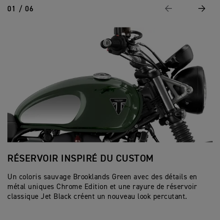
01 / 06
Page Précédente
Suivan
RÉSERVOIR INSPIRÉ DU CUSTOM
D
Un coloris sauvage Brooklands Green avec des détails en
Le
métal uniques Chrome Edition et une rayure de réservoir
pe
classique Jet Black créent un nouveau look percutant.