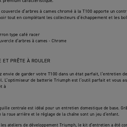
k premium caractéristique.
n couvercle d’arbres à cames chromé à la T100 apporte un contra
oir tout en complétant les collecteurs d’échappement et les boî
rron type café racer
ouvercle d’arbres à cames - Chrome
 ET PRÊTE À ROULER
z envie de garder votre T100 dans un état parfait, l’entretien de
l. L’optimiseur de batterie Triumph est l’outil parfait et vous a
êt à
quille centrale est idéal pour un entretien domestique de base. Grâc
 la roue arrière et le réglage de la chaîne sont un jeu d’enfant.
 les ateliers de développement Triumph, le kit d’entretien a été c