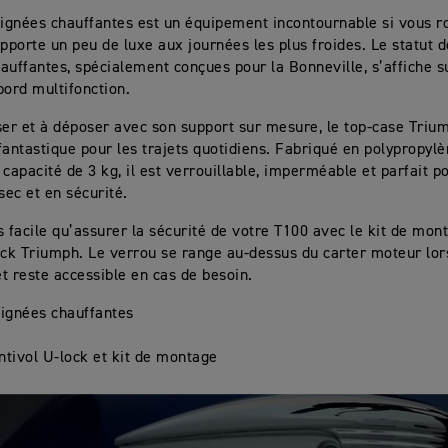
oignées chauffantes est un équipement incontournable si vous r
apporte un peu de luxe aux journées les plus froides. Le statut 
auffantes, spécialement conçues pour la Bonneville, s’affiche s
bord multifonction.
ser et à déposer avec son support sur mesure, le top-case Triu
fantastique pour les trajets quotidiens. Fabriqué en polypropylè
 capacité de 3 kg, il est verrouillable, imperméable et parfait p
sec et en sécurité.
s facile qu’assurer la sécurité de votre T100 avec le kit de mon
ock Triumph. Le verrou se range au-dessus du carter moteur lors
 et reste accessible en cas de besoin.
oignées chauffantes
ntivol U-lock et kit de montage