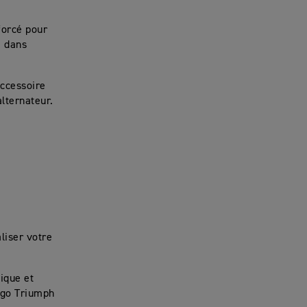
forcé pour
e dans
accessoire
alternateur.
liser votre
ique et
logo Triumph