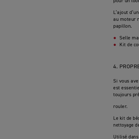
pour un loo
L’ajout d’u
au moteur n
papillon.
Selle ma
Kit de c
4.
PROPRE
Si vous ave
est essentie
toujours pr
rouler.
Le kit de bé
nettoyage de
Utilisé dans