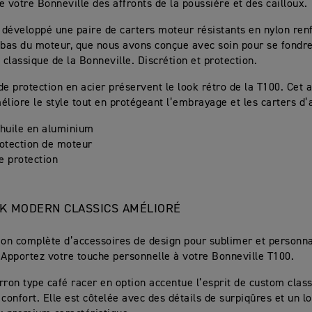
e votre Bonneville des affronts de la poussière et des cailloux.
développé une paire de carters moteur résistants en nylon ren
 bas du moteur, que nous avons conçue avec soin pour se fondr
 classique de la Bonneville. Discrétion et protection.
de protection en acier préservent le look rétro de la T100. Cet 
éliore le style tout en protégeant l’embrayage et les carters d’
’huile en aluminium
rotection de moteur
e protection
K MODERN CLASSICS AMÉLIORÉ
ion complète d’accessoires de design pour sublimer et personna
 Apportez votre touche personnelle à votre Bonneville T100.
rron type café racer en option accentue l’esprit de custom class
 confort. Elle est côtelée avec des détails de surpiqûres et un 