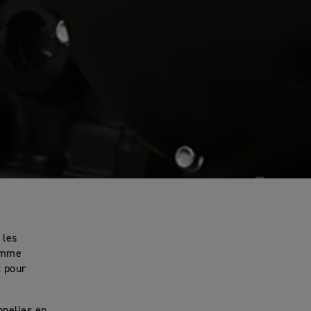
 les
gamme
t pour