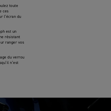
oulez toute
de ces
ur l’écran du
mph est un
ne résistant
our ranger vos
tage du verrou
qu’il n’est