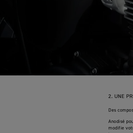
2.
UNE PR
Des composa
Anodisé pou
modifie vot