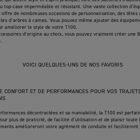
 qui allient style et esprit pratique, vont des sacoches traditio
au top-case imperméable et résistant. Une vaste collection d’é
 offre de nombreuses occasions de personnalisation, des têtes 
cles d’arbres à cames. Vous pouvez même ajouter des équipem
ur améliorer le style de votre T100.
cessoires d’origine au choix, vous pouvez vraiment créer une B
e.
VOICI QUELQUES-UNS DE NOS FAVORIS
E CONFORT ET DE PERFORMANCES POUR VOS TRAJET
NS
rformances décontractées et sa maniabilité, la T100 est parfait
our plus de praticité, de facilité d’utilisation et de plaisir toute
ements amélioreront votre agrément de conduite et faciliteront 