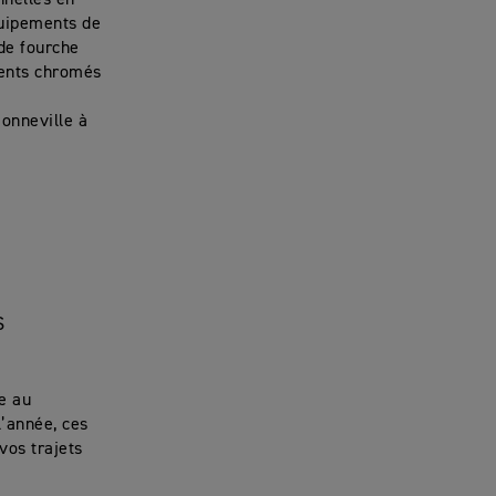
nnelles en
quipements de
de fourche
ents chromés
onneville à
S
e au
 l’année, ces
vos trajets