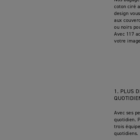
Nos bagages,
coton ciré 
design vous
aux couver
ou noirs po
Avec 117 ac
votre imag
1.
PLUS D
QUOTIDIE
Avec ses pe
quotidien. P
trois équip
quotidiens.