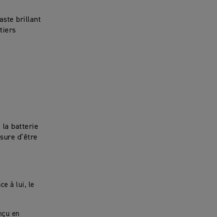
ste brillant
tiers
 la batterie
ssure d’être
e à lui, le
onçu en