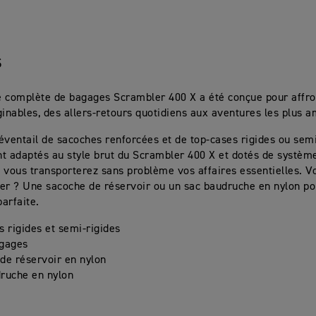
S
complète de bagages Scrambler 400 X a été conçue pour affron
ginables, des allers-retours quotidiens aux aventures les plus a
éventail de sacoches renforcées et de top-cases rigides ou semi
t adaptés au style brut du Scrambler 400 X et dotés de systè
 vous transporterez sans problème vos affaires essentielles. V
er ? Une sacoche de réservoir ou un sac baudruche en nylon po
parfaite.
s rigides et semi-rigides
agages
de réservoir en nylon
ruche en nylon