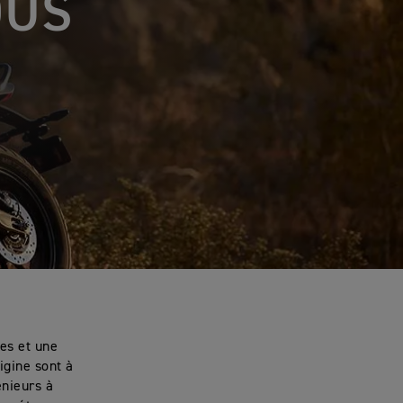
OUS
es et une
igine sont à
énieurs à