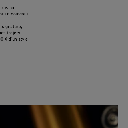
orps noir
ent un nouveau
é signature,
ngs trajets
0 X d’un style