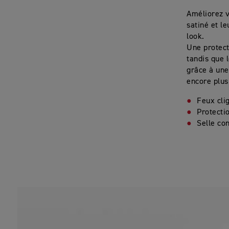
Améliorez v
satiné et l
look.
Une protect
tandis que 
grâce à une
encore plu
Feux cli
Protecti
Selle co