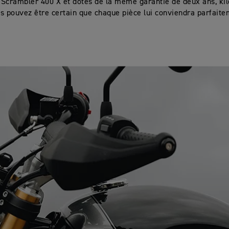
u Scrambler 400 X et dotés de la même garantie de deux ans, k
ous pouvez être certain que chaque pièce lui conviendra parfaite