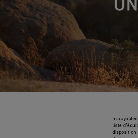
UN
Incroyablem
liste d’équ
disposition