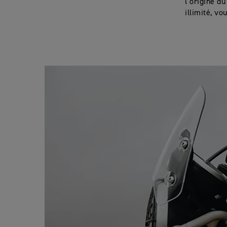
l’origine d
illimité, v