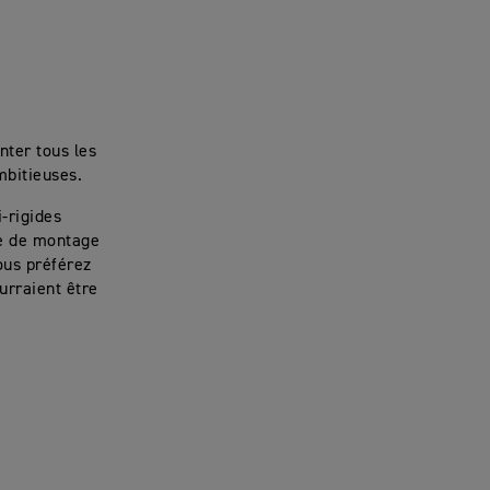
ter tous les
mbitieuses.
-rigides
me de montage
ous préférez
urraient être