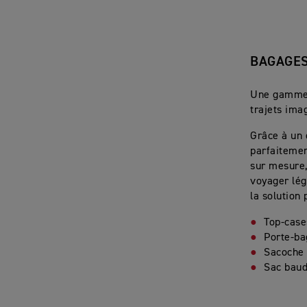
BAGAGE
Une gamme 
trajets ima
Grâce à un 
parfaitemen
sur mesure,
voyager lég
la solution 
Top-case
Porte-b
Sacoche 
Sac baud