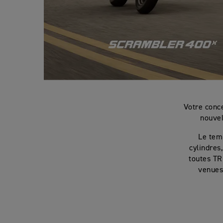
Votre conc
nouve
Le tem
cylindres
toutes T
venues