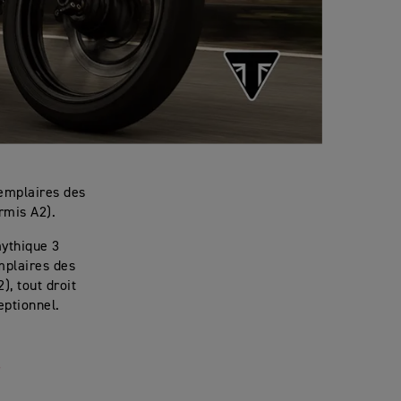
xemplaires des
mis A2).
mythique 3
mplaires des
, tout droit
eptionnel.
/