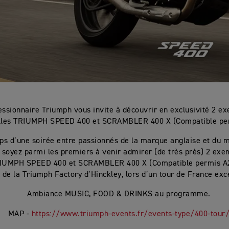
essionnaire Triumph vous invite à découvrir en exclusivité 2 e
lles TRIUMPH SPEED 400 et SCRAMBLER 400 X (Compatible per
ps d’une soirée entre passionnés de la marque anglaise et du 
, soyez parmi les premiers à venir admirer (de très près) 2 exe
RIUMPH SPEED 400 et SCRAMBLER 400 X (Compatible permis A2)
 de la Triumph Factory d’Hinckley, lors d’un tour de France exc
Ambiance MUSIC, FOOD & DRINKS au programme.
MAP -
https://www.triumph-events.fr/events-type/400-tour