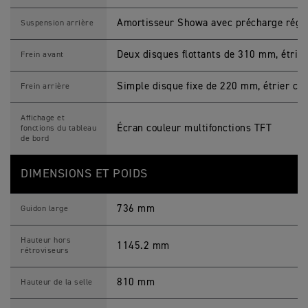
Amortisseur Showa avec précharge régl
Suspension arrière
Deux disques flottants de 310 mm, étrier
Frein avant
Simple disque fixe de 220 mm, étrier cou
Frein arrière
Affichage et
Écran couleur multifonctions TFT
fonctions du tableau
de bord
DIMENSIONS ET POIDS
736 mm
Guidon large
Hauteur hors
1145.2 mm
rétroviseurs
810 mm
Hauteur de la selle