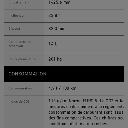
1425.6 mm
Empattement
23.8 º
Inclinaison
82.3 mm
Chasse
Contenance du
14 L
réservoir
201 kg
Poids pleins faits
CONSOMMATION
4.9 l / 100 km
Consommation
113 g/km Norme EURO 5. Le CO2 et la c
Indice de CO2
mesurés conformément à la réglementatio
consommation de carburant sont issus de 
des fins comparatives. Ces chiffres peuve
conditions d’utilisation réelles.