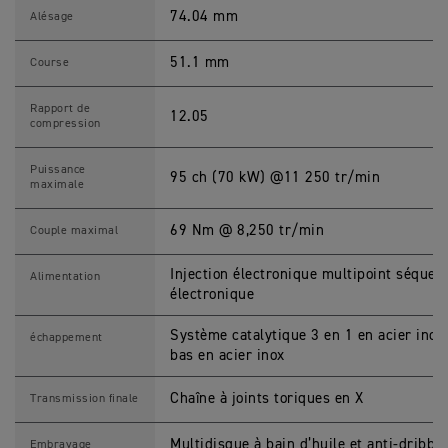
0
2
74.04 mm
Alésage
5
C
a
51.1 mm
Course
r
a
c
Rapport de
12.05
t
compression
é
r
i
Puissance
95 ch (70 kW) @11 250 tr/min
s
maximale
t
i
q
69 Nm @ 8,250 tr/min
Couple maximal
u
e
s
Injection électronique multipoint séquen
Alimentation
M
électronique
o
t
o
Système catalytique 3 en 1 en acier inox
échappement
s
bas en acier inox
Chaîne à joints toriques en X
Transmission finale
Multidisque à bain d’huile et anti-dribbli
Embrayage