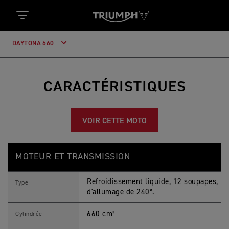
DAYTONA 660
CARACTÉRISTIQUES
VOIR CETTE MOTO
D
Feature
Details
A
MOTEUR ET TRANSMISSION
Y
T
O
Refroidissement liquide, 12 soupapes, DA
N
Type
A
d'allumage de 240°.
6
6
660 cm³
0
Cylindrée
2