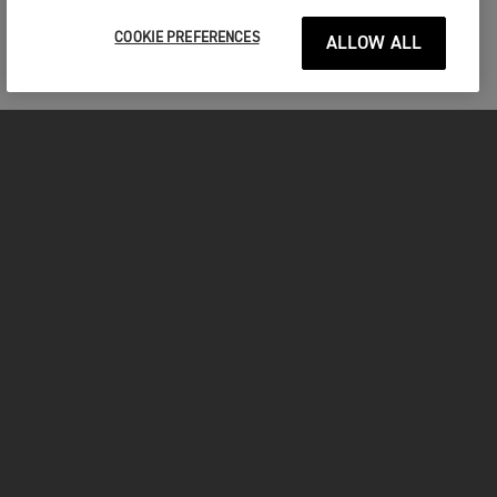
COOKIE PREFERENCES
ALLOW ALL
MOTOS
COMMENCER
FOR THE RIDE
VÊTEMENTS
FACEBOOK
YOUTUBE
INSTAGRAM
TIKTOK