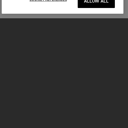
ALLOW ALL
MOTOS
COMMENCER
FOR THE RIDE
VÊTEMENTS
FACEBOOK
YOUTUBE
INSTAGRAM
TIKTOK