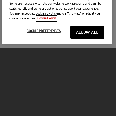
Some are necessary to help our website work properly and can't be
switched off, and some are optional but support your experience.
You may accept all cookies by clicking on “Allow all” or adjust your
cookie preferences.
Cookie Policy
COOKIE PREFERENCES
ALLOW ALL
MOTOS
COMMENCER
FOR THE RIDE
VÊTEMENTS