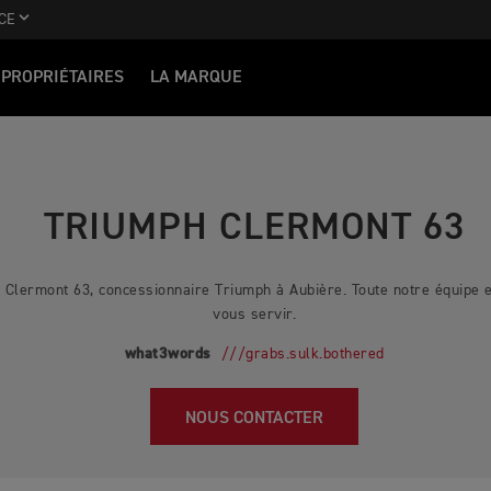
CE
PROPRIÉTAIRES
LA MARQUE
TRIUMPH CLERMONT 63
Clermont 63, concessionnaire Triumph à Aubière. Toute notre équipe es
vous servir.
what3words
///grabs.sulk.bothered
NOUS CONTACTER