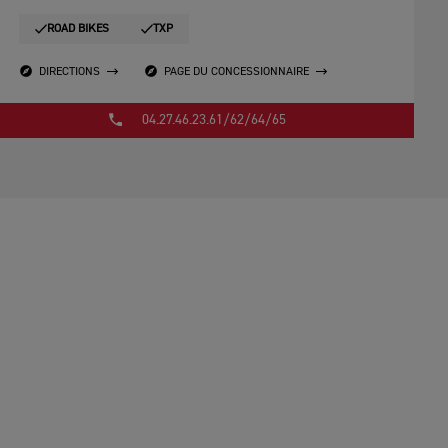
ROAD BIKES
TXP
DIRECTIONS
PAGE DU CONCESSIONNAIRE
04.27.46.23.61/62/64/65