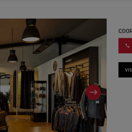
COO
VI
SUIVANT