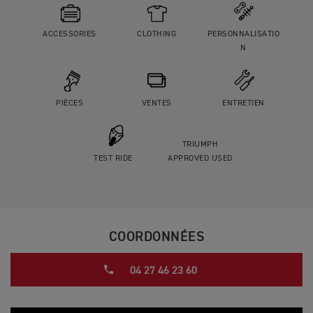
ACCESSORIES
CLOTHING
PERSONNALISATIO
N
PIÈCES
VENTES
ENTRETIEN
TRIUMPH
TEST RIDE
APPROVED USED
COORDONNÉES
04 27 46 23 60