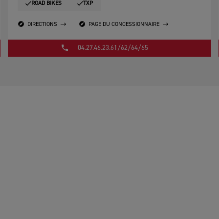
ROAD BIKES
TXP
DIRECTIONS
PAGE DU CONCESSIONNAIRE
04.27.46.23.61/62/64/65