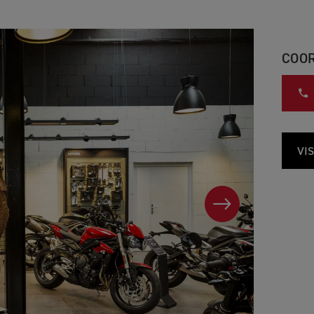
COO
VI
SUIVANT