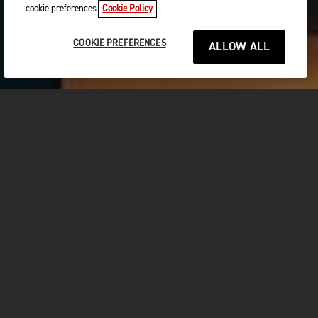
cookie preferences.
Cookie Policy
COOKIE PREFERENCES
ALLOW ALL
Partagée à travers le monde par les propriétaires, les
motards, les fans et les concessionnaires, la passion pour
Triumph a fait des 12 derniers mois la période la plus
fructueuse pour la marque, avec l’immatriculation de plus de
75 000 motos venue agrandir cette grande famille.
Chez Triumph, chacun est fier d’être lié à une marque
emblématique qui représente le summum du design et de
l’ingénierie britanniques et dont la remarquable gamme
couvre autant les motos trails que les roadsters, en passant
par les classiques modernes. Chaque modèle fait honneur à