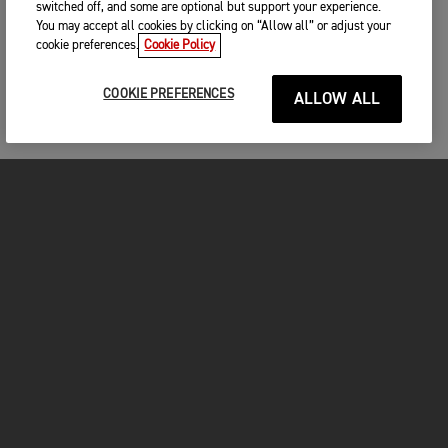
switched off, and some are optional but support your experience.
You may accept all cookies by clicking on “Allow all” or adjust your
cookie preferences.
Cookie Policy
COOKIE PREFERENCES
ALLOW ALL
MOTOS
COMMENCER
FOR THE RIDE