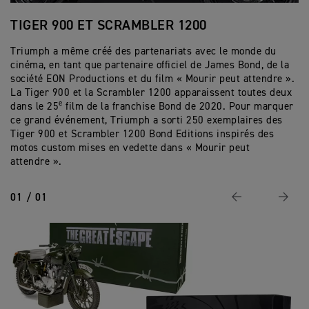
TIGER 900 ET SCRAMBLER 1200
S
Triumph a même créé des partenariats avec le monde du
Tr
cinéma, en tant que partenaire officiel de James Bond, de la
Ja
société EON Productions et du film « Mourir peut attendre ».
Bo
La Tiger 900 et la Scrambler 1200 apparaissent toutes deux
60
e
dans le 25
film de la franchise Bond de 2020. Pour marquer
ce grand événement, Triumph a sorti 250 exemplaires des
Tiger 900 et Scrambler 1200 Bond Editions inspirés des
motos custom mises en vedette dans « Mourir peut
attendre ».
01 / 01
Page Précédente
Suivan