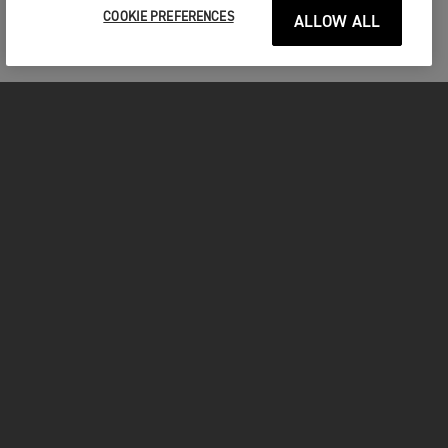
COOKIE PREFERENCES
ALLOW ALL
MOTOS
COMMENCER
FOR THE RIDE
VÊTEMENTS
FACEBOOK
YOUTUBE
INSTAGRAM
TIKTOK