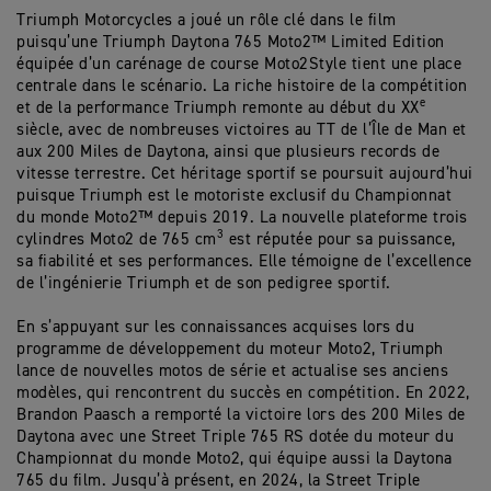
Triumph Motorcycles a joué un rôle clé dans le film
puisqu’une Triumph Daytona 765 Moto2™ Limited Edition
équipée d’un carénage de course Moto2Style tient une place
centrale dans le scénario. La riche histoire de la compétition
e
et de la performance Triumph remonte au début du XX
siècle, avec de nombreuses victoires au TT de l’Île de Man et
aux 200 Miles de Daytona, ainsi que plusieurs records de
vitesse terrestre. Cet héritage sportif se poursuit aujourd’hui
puisque Triumph est le motoriste exclusif du Championnat
du monde Moto2™ depuis 2019. La nouvelle plateforme trois
3
cylindres Moto2 de 765 cm
est réputée pour sa puissance,
sa fiabilité et ses performances. Elle témoigne de l’excellence
de l’ingénierie Triumph et de son pedigree sportif.
En s’appuyant sur les connaissances acquises lors du
programme de développement du moteur Moto2, Triumph
lance de nouvelles motos de série et actualise ses anciens
modèles, qui rencontrent du succès en compétition. En 2022,
Brandon Paasch a remporté la victoire lors des 200 Miles de
Daytona avec une Street Triple 765 RS dotée du moteur du
Championnat du monde Moto2, qui équipe aussi la Daytona
765 du film. Jusqu’à présent, en 2024, la Street Triple