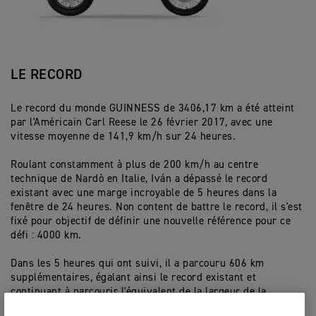
LE RECORD
Le record du monde GUINNESS de 3406,17 km a été atteint
par l'Américain Carl Reese le 26 février 2017, avec une
vitesse moyenne de 141,9 km/h sur 24 heures.
Roulant constamment à plus de 200 km/h au centre
technique de Nardò en Italie, Iván a dépassé le record
existant avec une marge incroyable de 5 heures dans la
fenêtre de 24 heures. Non content de battre le record, il s'est
fixé pour objectif de définir une nouvelle référence pour ce
défi : 4000 km.
Dans les 5 heures qui ont suivi, il a parcouru 606 km
supplémentaires, égalant ainsi le record existant et
continuant à parcourir l'équivalent de la largeur de la
France.