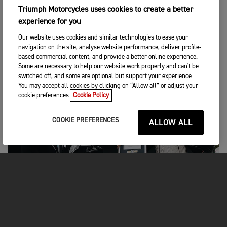
Triumph Motorcycles uses cookies to create a better
La tentative de record a été suivie par un arbitre officiel des
experience for you
GUINNESS WORLD RECORDS, qui a validé la distance finale
parcourue en 24 heures, à savoir 4012,53 km, avec une
Our website uses cookies and similar technologies to ease your
vitesse moyenne de 167,79 km/h.
navigation on the site, analyse website performance, deliver profile-
based commercial content, and provide a better online experience.
Some are necessary to help our website work properly and can't be
switched off, and some are optional but support your experience.
You may accept all cookies by clicking on “Allow all” or adjust your
cookie preferences.
Cookie Policy
COOKIE PREFERENCES
ALLOW ALL
FAITS MARQUANTS