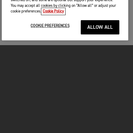
switched off, and some are optional but support your experience.
You may accept all cookies by clicking on “Allow all” or adjust your
cookie preferences.
Cookie Policy
COOKIE PREFERENCES
ALLOW ALL
MOTOS
COMMENCER
FOR THE RIDE
VÊTEMENTS