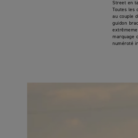
Street en t
Toutes les 
au couple d
guidon brac
extrêmemen
marquage o
numéroté in