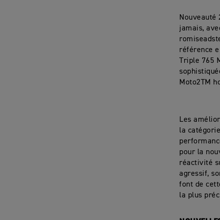
Nouveauté 2
jamais, ave
romiseadste
référence e
Triple 765 
sophistiqué
Moto2TM ho
Les amélio
la catégori
performance
pour la nou
réactivité 
agressif, s
font de cet
la plus pré