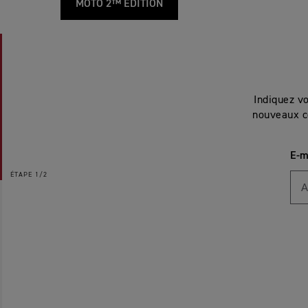
MOTO 2™ EDITION
Indiquez v
nouveaux c
E-m
ÉTAPE
1/2