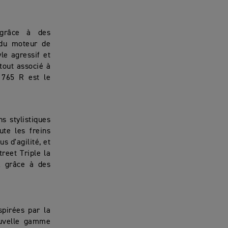
 grâce à des
 du moteur de
le agressif et
tout associé à
e 765 R est le
ns stylistiques
te les freins
 d'agilité, et
reet Triple la
x grâce à des
pirées par la
ouvelle gamme