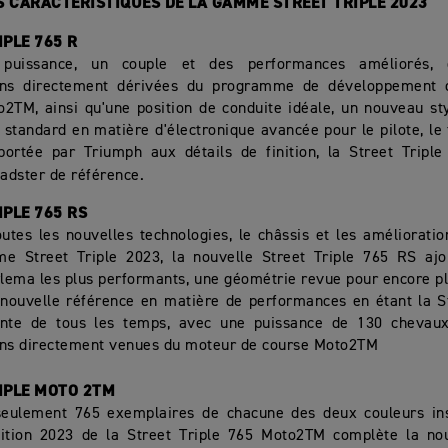
 CARACTERISTIQUES DE LA GAMME STREET TRIPLE 2023
IPLE 765 R
puissance, un couple et des performances améliorés,
ons directement dérivées du programme de développement
2TM, ainsi qu'une position de conduite idéale, un nouveau sty
standard en matière d'électronique avancée pour le pilote, le 
 portée par Triumph aux détails de finition, la Street Tripl
adster de référence.
IPLE 765 RS
outes les nouvelles technologies, le châssis et les amélioratio
e Street Triple 2023, la nouvelle Street Triple 765 RS ajou
ema les plus performants, une géométrie revue pour encore plus
 nouvelle référence en matière de performances en étant la St
ante de tous les temps, avec une puissance de 130 chevau
ons directement venues du moteur de course Moto2TM
IPLE MOTO 2TM
seulement 765 exemplaires de chacune des deux couleurs ins
édition 2023 de la Street Triple 765 Moto2TM complète la n