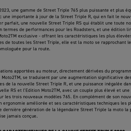
023, une gamme de Street Triple 765 plus puissante et plus éq
c une importante à jour de la Street Triple R, qui en fait le nou
r parfait, une nouvelle Street Triple RS qui établit une toute n
n termes de performances pour les Roadsters, et une édition li
Moto2TM exclusive - offrant les caractéristiques les plus élevées
es de toutes les Street Triple, elle est la moto se rapprochant l
mologuée pour la route.
rations apportées au moteur, directement dérivées du progra
e Moto2TM, se traduisent par une augmentation significative de
s de la nouvelle Street Triple R, et une puissance inégalée dan
velle RS et l'Edition Moto2TM, avec un couple plus élevé et une
sur les trois nouveaux modèles 765. En complément de son nouv
on ergonomie améliorée et ses caractéristiques techniques les p
te dernière génération de la légendaire Street Triple la moto la 
cise jamais conçue.