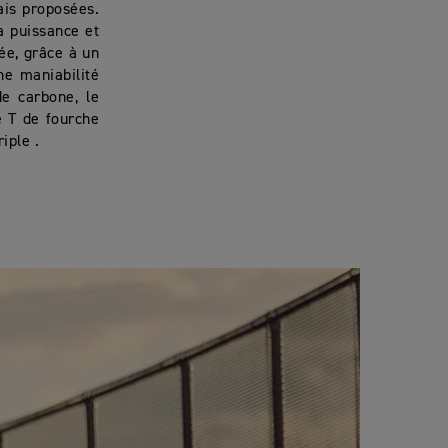
ais proposées.
la puissance et
ée, grâce à un
ne maniabilité
e carbone, le
 T de fourche
iple .