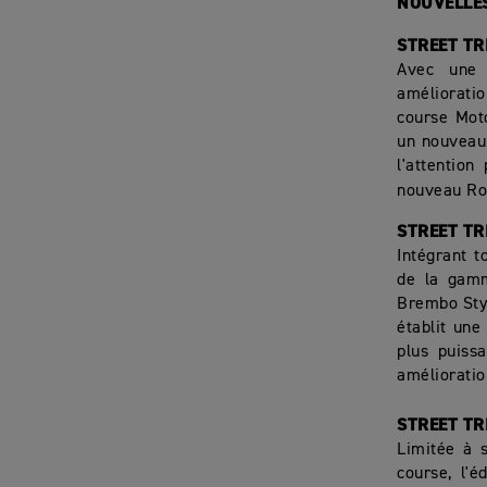
NOUVELLES
STREET TR
Avec une 
améliorati
course Moto
un nouveau 
l'attention
nouveau Ro
STREET TR
Intégrant t
de la gamm
Brembo Styl
établit une
plus puiss
améliorati
STREET TR
Limitée à 
course, l'