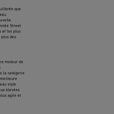
uilibrée que
veau
ouvelle
mitée Street
 et les plus
e plus des
mme moteur de
s
s la catégorie
 meilleure
eau style
lus élevées
plus agile et