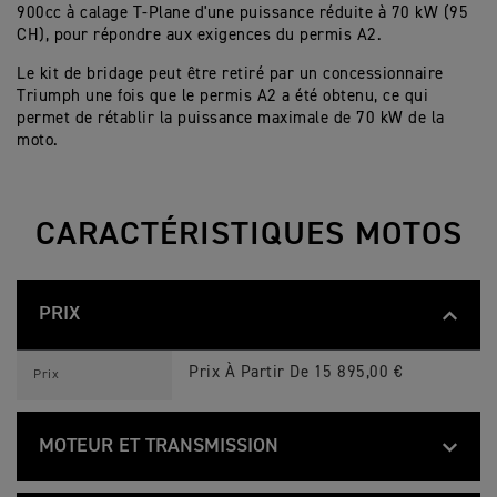
900cc à calage T-Plane d'une puissance réduite à 70 kW (95
CH), pour répondre aux exigences du permis A2.
Le kit de bridage peut être retiré par un concessionnaire
Triumph une fois que le permis A2 a été obtenu, ce qui
permet de rétablir la puissance maximale de 70 kW de la
moto.
CARACTÉRISTIQUES MOTOS
PRIX
T
Feature
Details
I
Prix À Partir De 15 895,00 €
Prix
G
E
R
9
MOTEUR ET TRANSMISSION
0
0
T
G
Feature
Details