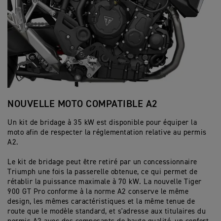
R
a
é
i
acier inox
M
réservoir
O
r
r
q
o
Double disque flottant de 320 mm, étrie
A
a
Frein avant
i
u
t
2
c
Chaîne à joints toriques
s
Brembo Stylema. Maître-cylindre radial 
e
Transmission finale
o
219 kg
C
Poids pleins faits
t
t
s
s
pour les virages.
a
é
i
M
r
r
Multidisque à bain d’huile
q
o
Embrayage
a
i
u
Disque simple de 255 mm. Étrier couliss
t
Frein arrière
c
s
e
o
ABS optimisé pour les virages
t
t
s
6 rapports
s
Boîte de vitesses
é
i
M
r
q
o
Tableau de bord avec écran TFT couleur 
Affichage et
i
u
t
fonctions du tableau
Triumph
s
e
o
de bord
NOUVELLE MOTO COMPATIBLE A2
D
t
s
s
i
M
q
o
Un kit de bridage à 35 kW est disponible pour équiper la
Un
u
t
moto afin de respecter la réglementation relative au permis
po
e
o
s
s
A2.​
pn
M
ar
o
Le kit de bridage peut être retiré par un concessionnaire
du
t
o
Triumph une fois la passerelle obtenue, ce qui permet de
s
rétablir la puissance maximale à 70 kW. La nouvelle Tiger
900 GT Pro conforme à la norme A2 conserve le même
design, les mêmes caractéristiques et la même tenue de
route que le modèle standard, et s'adresse aux titulaires du