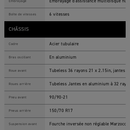
Embrayage d'assistance multidisque hu
Embrayage
6 vitesses
Boîte de vitesses
CHÂSSIS
Acier tubulaire
Cadre
En aluminium
Bras oscillant
Tubeless 36 rayons 21 x 2.15in, jantes 
Roue avant
Tubeless Jantes en aluminium à 32 rayo
Roues arrière
90/90-21
Pneu avant
150/70 R17
Pneus arrière
Fourche inversée non réglable Marzocch
Suspension avant