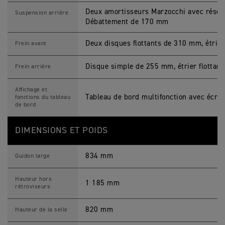
Deux amortisseurs Marzocchi avec réservo
Suspension arrière
Débattement de 170 mm
Deux disques flottants de 310 mm, étrie
Frein avant
Disque simple de 255 mm, étrier flottant
Frein arrière
Affichage et
Tableau de bord multifonction avec écra
fonctions du tableau
de bord
DIMENSIONS ET POIDS
834 mm
Guidon large
Hauteur hors
1 185 mm
rétroviseurs
820 mm
Hauteur de la selle