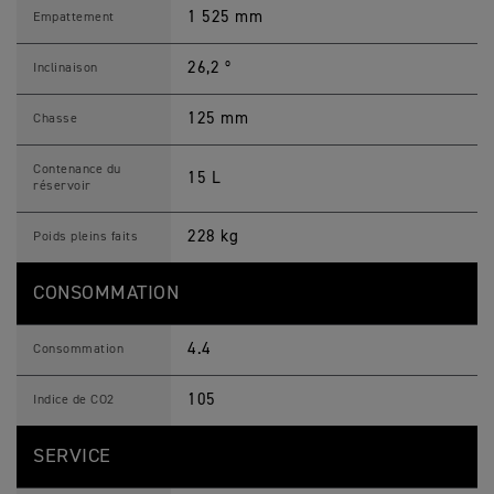
1 525 mm
Empattement
26,2 º
Inclinaison
125 mm
Chasse
Contenance du
15 L
réservoir
228 kg
Poids pleins faits
CONSOMMATION
4.4
Consommation
105
Indice de CO2
SERVICE