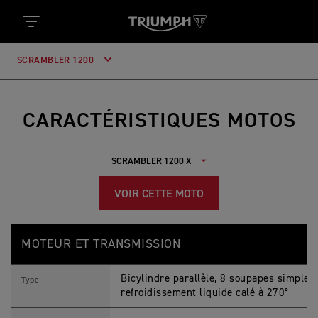
SCRAMBLER 1200
CARACTÉRISTIQUES MOTOS
VOIR CETTE MOTO
S
Feature
Details
C
MOTEUR ET TRANSMISSION
R
A
M
Bicylindre parallèle, 8 soupapes simple 
B
Type
L
refroidissement liquide calé à 270°
E
R