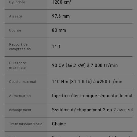
1200 cm³
1
Cylindrée
2
0
0
97.6 mm
Alésage
X
C
a
80 mm
Course
r
a
c
Rapport de
11:1
t
compression
é
r
i
Puissance
90 CV (66,2 kW) à 7 000 tr/min
s
maximale
t
i
q
110 Nm (81.1 ft lb) à 4250 tr/min
Couple maximal
u
e
s
Injection électronique séquentielle mult
Alimentation
M
o
t
Système d'échappement 2 en 2 avec sile
échappement
o
s
Chaîne
Transmission finale