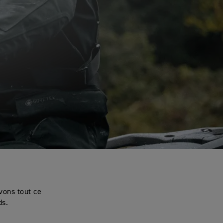
vons tout ce
ds.