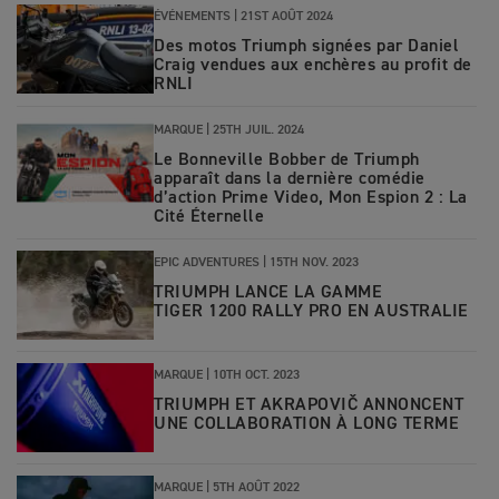
ÉVÉNEMENTS
|
21ST AOÛT 2024
Des motos Triumph signées par Daniel
Craig vendues aux enchères au profit de
RNLI
MARQUE
|
25TH JUIL. 2024
Le Bonneville Bobber de Triumph
apparaît dans la dernière comédie
d’action Prime Video, Mon Espion 2 : La
Cité Éternelle
EPIC ADVENTURES
|
15TH NOV. 2023
TRIUMPH LANCE LA GAMME
TIGER 1200 RALLY PRO EN AUSTRALIE
MARQUE
|
10TH OCT. 2023
TRIUMPH ET AKRAPOVIČ ANNONCENT
UNE COLLABORATION À LONG TERME
MARQUE
|
5TH AOÛT 2022