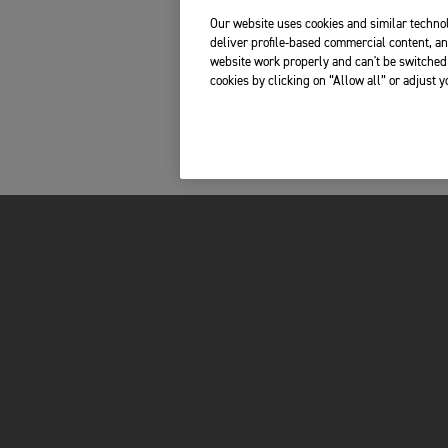
Our website uses cookies and similar technol
deliver profile-based commercial content, an
website work properly and can't be switched 
cookies by clicking on “Allow all” or adjust 
FOR THE RIDE
VÊTEMENTS
BRAND
SHOP