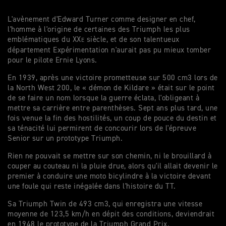
L'avènement d'Edward Turner comme designer en chef,
l'homme à l'origine de certaines des Triumph les plus
emblématiques du XX
siècle, et de son talentueux
E
département Expérimentation n'aurait pas pu mieux tomber
pour le pilote Ernie Lyons.
En 1939, après une victoire prometteuse sur 500 cm3 lors de
la North West 200, le « démon de Kildare » était sur le point
de se faire un nom lorsque la guerre éclata, l'obligeant à
mettre sa carrière entre parenthèses. Sept ans plus tard, une
fois venue la fin des hostilités, un coup de pouce du destin et
sa ténacité lui permirent de concourir lors de l'épreuve
Senior sur un prototype Triumph.
Rien ne pouvait se mettre sur son chemin, ni le brouillard à
couper au couteau ni la pluie drue, alors qu'il allait devenir le
premier à conduire une moto bicylindre à la victoire devant
une foule qui reste inégalée dans l'histoire du TT.
Sa Triumph Twin de 493 cm3, qui enregistra une vitesse
moyenne de 123,5 km/h en dépit des conditions, deviendrait
en 1948 le prototype de la Triumph Grand Prix.