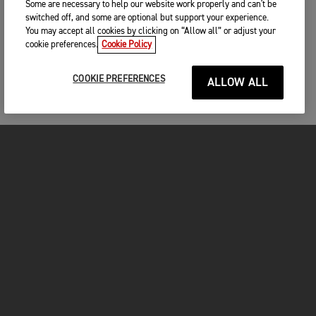
Some are necessary to help our website work properly and can't be
switched off, and some are optional but support your experience.
You may accept all cookies by clicking on “Allow all” or adjust your
cookie preferences.
Cookie Policy
COOKIE PREFERENCES
ALLOW ALL
MOTOS
COMMENCER
FOR THE RIDE