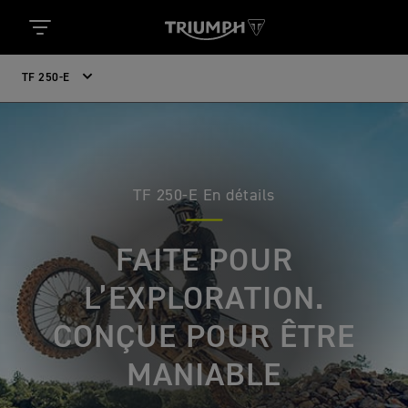
TF 250-E
TF 250-E En détails
FAITE POUR
L’EXPLORATION.
CONÇUE POUR ÊTRE
MANIABLE