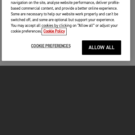
navigation on the site, analyse website performance, deliver profile-
based commercial content, and provide a better online experience.
Some are necessary to help our website work properly and can't be
switched off, and some are optional but support your experience.
You may accept all cookies by clicking on “Allow all” or adjust your
cookie preferences.
Cookie Policy
COOKIE PREFERENCES
ALLOW ALL
MOTOS
COMMENCER
FOR THE RIDE