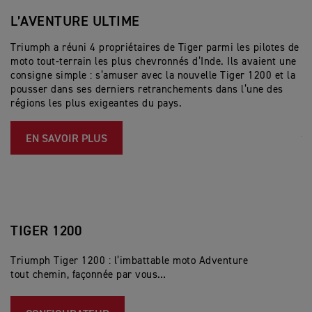
L’AVENTURE ULTIME
T
H
Triumph a réuni 4 propriétaires de Tiger parmi les pilotes de
moto tout-terrain les plus chevronnés d’Inde. Ils avaient une
La
consigne simple : s’amuser avec la nouvelle Tiger 1200 et la
de
pousser dans ses derniers retranchements dans l’une des
mo
régions les plus exigeantes du pays.
24
la
#
EN SAVOIR PLUS
TIGER 1200
Triumph Tiger 1200 : l’imbattable moto Adventure
tout chemin, façonnée par vous…