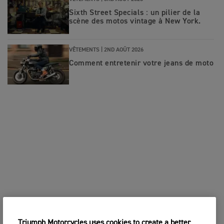
Sixth Street Specials : un pilier de la
scène des motos vintage à New York.
VÊTEMENTS |
2ND AOÛT 2026
Comment entretenir votre jeans de moto
Triumph Motorcycles uses cookies to create a better